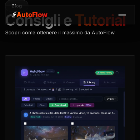
Blog
⚡
⚡
AutoFlow
AutoFlow
Consigli e
Tutorial
Scopri come ottenere il massimo da AutoFlow.