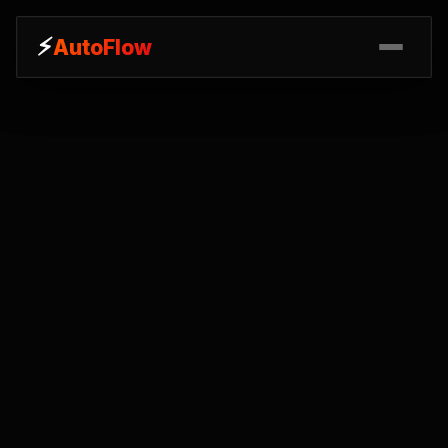
⚡
⚡
AutoFlow
AutoFlow