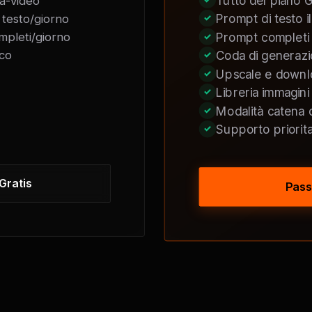
Tutto del piano G
a-video
Prompt di testo ill
 testo/giorno
mpleti/giorno
Prompt completi il
co
Coda di generazio
Upscale e downl
Libreria immagin
Modalità catena 
Supporto priorita
 Gratis
Pass