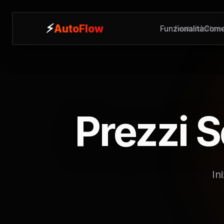
⚡
⚡
AutoFlow
AutoFlow
Funzionalità
Features
Come
How 
Prezzi S
In