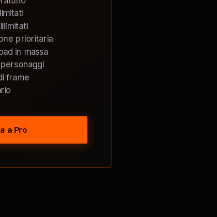
ratuito
imitati
limitati
ne prioritaria
oad in massa
i personaggi
di frame
rio
a a Pro