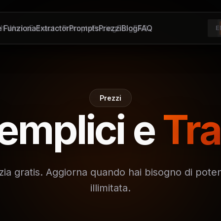
 Funziona
It Works
Extractor
Extractor
Prompts
Prompts
Pricing
Prezzi
Blog
Blog
FAQ
FAQ
E
Prezzi
emplici e
Tra
izia gratis. Aggiorna quando hai bisogno di pote
illimitata.