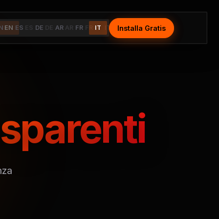
Installa Gratis
Install Free
N
EN
ES
ES
DE
DE
AR
AR
FR
FR
IT
IT
sparenti
nza