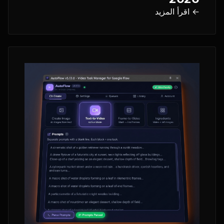
← اقرأ المزيد