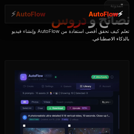
المدونة
⚡
⚡
AutoFlow
AutoFlow
نصائح و
دروس
تعلم كيف تحقق أقصى استفادة من AutoFlow وإنشاء فيديو
بالذكاء الاصطناعي.