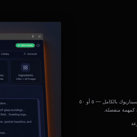
توقف عن نسخ ولصق النصوص واحداً تلو الآخر. الصق سيناريوك بالكامل — ٥ أو ٥٠
غة