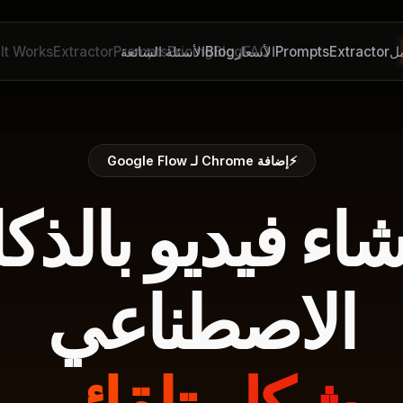
ل
Extractor
Prompts
FAQ
الأسعار
Blog
Blog
Pricing
الأسئلة الشائعة
Prompts
Extractor
It Works
⚡
إضافة Chrome لـ Google Flow
شاء فيديو بالذكا
الاصطناعي