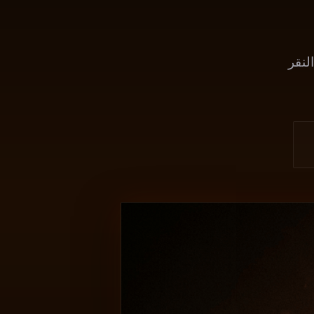
ي. AutoFlow يتولى النقر