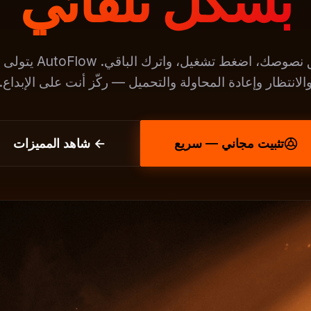
بشكل تلقائي
الصق نصوصك، اضغط تشغيل، واترك الباق
الانتظار وإعادة المحاولة والتحميل — ركّز أنت على الإبداع.
تثبيت مجاني — سريع
← شاهد المميزات