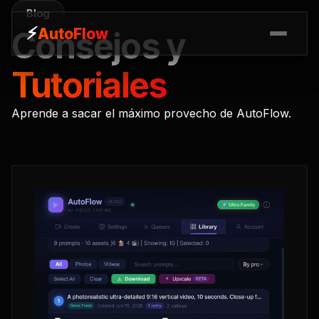
Blog
⚡
⚡
AutoFlow
AutoFlow
Consejos y
Tutoriales
Aprende a sacar el máximo provecho de AutoFlow.