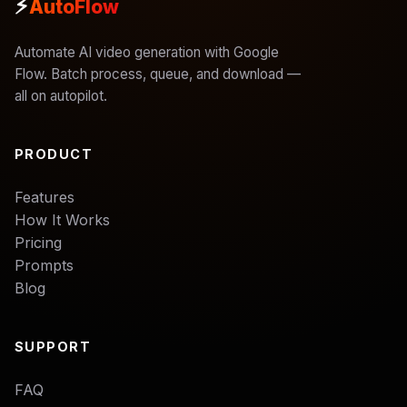
⚡
AutoFlow
Automate AI video generation with Google
Flow. Batch process, queue, and download —
all on autopilot.
PRODUCT
Features
How It Works
Pricing
Prompts
Blog
SUPPORT
FAQ