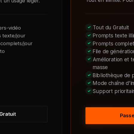
t un usage léger.
Tout du Gratuit
ers-vidéo
Prompts texte ill
 texte/jour
complets/jour
Prompts complets 
to
File de génération
Amélioration et 
masse
Bibliothèque de
Mode chaîne d'i
Support prioritai
 Gratuit
Passe