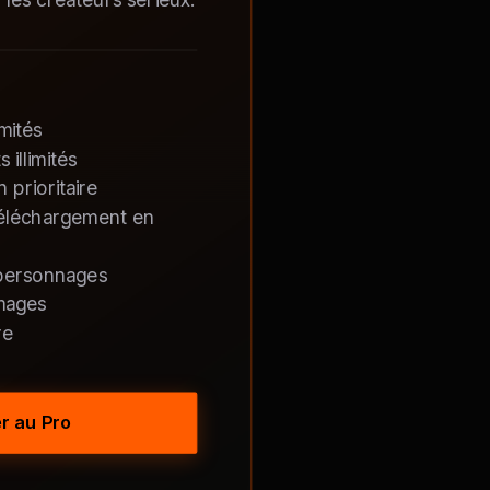
imités
illimités
 prioritaire
téléchargement en
 personnages
mages
re
r au Pro