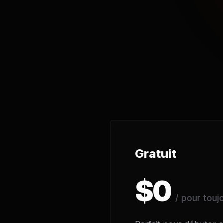
Gratuit
$0
/ pour touj